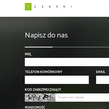
1
2
3
4
5
6
»
Napisz do nas
IMIĘ
TELEFON KOMÓRKOWY
EMAIL
KOD ZABEZPIECZAJĄCY
WIADOMOŚĆ