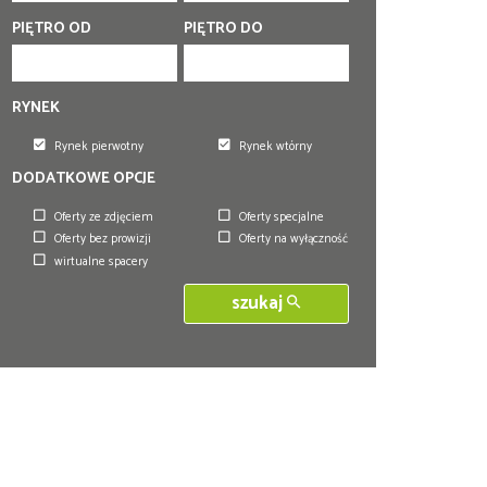
PIĘTRO OD
PIĘTRO DO
RYNEK
Rynek pierwotny
Rynek wtórny
DODATKOWE OPCJE
Oferty ze zdjęciem
Oferty specjalne
Oferty bez prowizji
Oferty na wyłączność
wirtualne spacery
szukaj