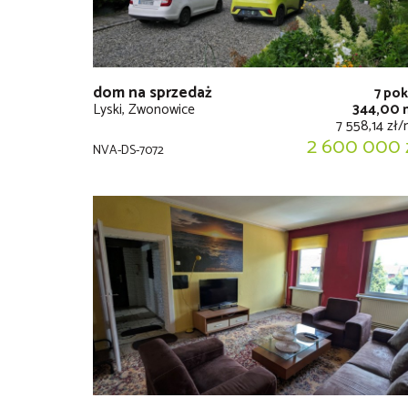
dom na sprzedaż
7 pok
Lyski, Zwonowice
344,00 
7 558,14 zł
2 600 000 
NVA-DS-7072