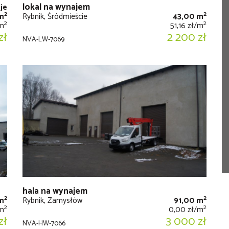
lokal na wynajem
je
2
2
m
Rybnik, Śródmieście
43,00 m
2
2
/m
51,16 zł/m
zł
2 200 zł
NVA-LW-7069
hala na wynajem
2
2
m
Rybnik, Zamysłów
91,00 m
2
2
/m
0,00 zł/m
zł
3 000 zł
NVA-HW-7066