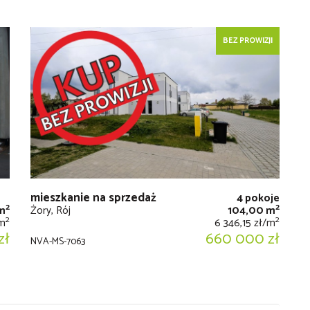
BEZ PROWIZJI
mieszkanie na sprzedaż
4 pokoje
2
2
m
Żory, Rój
104,00 m
2
2
/m
6 346,15 zł/m
zł
660 000 zł
NVA-MS-7063