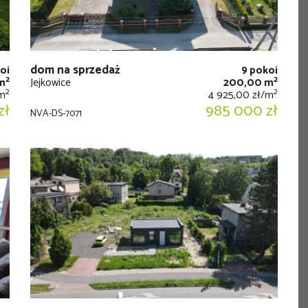
dom na sprzedaż
oi
9 pokoi
2
2
m
Jejkowice
200,00 m
2
2
/m
4 925,00 zł/m
zł
985 000 zł
NVA-DS-7071