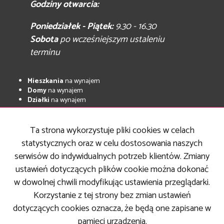
Godziny otwarcia:
Poniedziałek - Piątek:
9.30 - 16.30
Sobota
po wcześniejszym ustaleniu
terminu
Mieszkania
na wynajem
Domy
na wynajem
Działki
na wynajem
Lokale
na wynajem
Hale
na wynajem
Ta strona wykorzystuje pliki cookies w celach
Obiekty
na wynajem
statystycznych oraz w celu dostosowania naszych
Mieszkania
na sprzedaż
serwisów do indywidualnych potrzeb klientów. Zmiany
Domy
na sprzedaż
Działki
na sprzedaż
ustawień dotyczących plików cookie można dokonać
Lokale
na sprzedaż
w dowolnej chwili modyfikując ustawienia przeglądarki.
Hale
na sprzedaż
Obiekty
na sprzedaż
Korzystanie z tej strony bez zmian ustawień
dotyczących cookies oznacza, że będą one zapisane w
pamięci urządzenia.