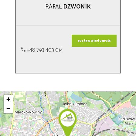
RAFAŁ
DZWONIK
zostaw wiadomość
+48 793 403 014
+
−