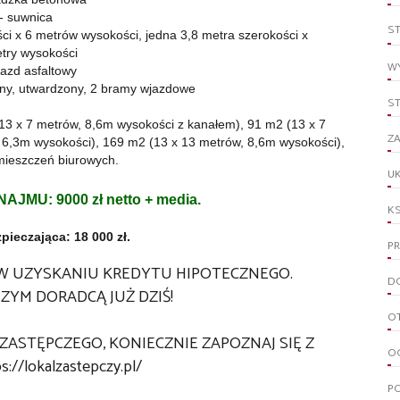
- suwnica
S
ści x 6 metrów wysokości, jedna
3,8 metra szerokości x
try wysokości
WY
jazd asfaltowy
ony, utwardzony, 2 bramy wjazdowe
S
(13 x 7 metrów, 8,6m wysokości z kanałem), 91 m2 (13 x 7
ZA
 6,3m wysokości), 169 m2 (13 x 13 metrów, 8,6m wysokości),
omieszczeń biurowych.
UK
JMU: 9000 zł netto + media.
KS
pieczająca: 18 000 zł.
PR
W UZYSKANIU KREDYTU HIPOTECZNEGO.
D
ZYM DORADCĄ JUŻ DZIŚ!
O
ZASTĘPCZEGO, KONIECZNIE ZAPOZNAJ SIĘ Z
O
s://lokalzastepczy.pl/
PO