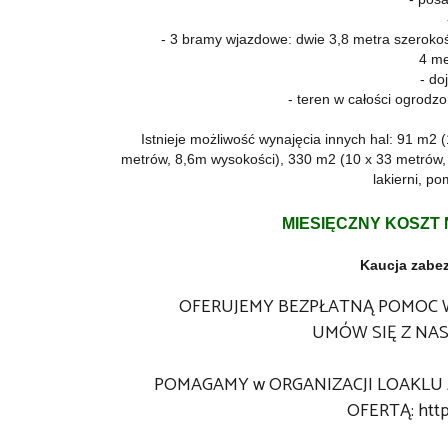
- 3 bramy wjazdowe: dwie 3,8 metra szeroko
4 me
- do
- teren w całości ogrodz
Istnieje możliwość wynajęcia innych hal: 91 m2 
metrów, 8,6m wysokości), 330 m2 (10 x 33 metrów,
lakierni, p
MIESIĘCZNY KOSZT NA
Kaucja zabez
OFERUJEMY BEZPŁATNĄ POMOC 
UMÓW SIĘ Z NAS
POMAGAMY w ORGANIZACJI LOAKLU 
OFERTĄ:
http