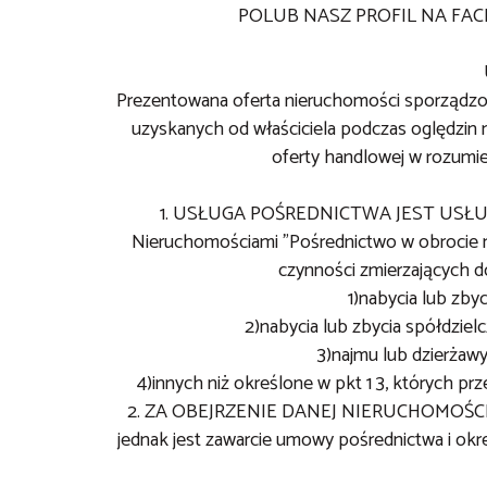
POLUB NASZ PROFIL NA FA
Prezentowana oferta nieruchomości sporządz
uzyskanych od właściciela podczas oględzin n
oferty handlowej w rozumie
1. USŁUGA POŚREDNICTWA JEST USŁUGĄ
Nieruchomościami "Pośrednictwo w obrocie
czynności zmierzających d
1)nabycia lub zby
2)nabycia lub zbycia spółdzie
3)najmu lub dzierżawy
4)innych niż określone w pkt 1 3, których pr
2. ZA OBEJRZENIE DANEJ NIERUCHOMOŚC
jednak jest zawarcie umowy pośrednictwa i okreś