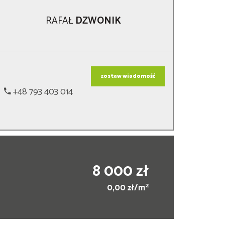
RAFAŁ
DZWONIK
zostaw wiadomość
+48 793 403 014
8 000 zł
2
0,00 zł/m