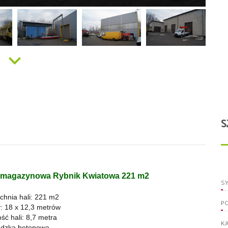
S
-magazynowa Rybnik Kwiatowa 221 m2
S
chnia hali: 221 m2
P
: 18 x 12,3 metrów
ść hali: 8,7 metra
KA
adzka betonowa