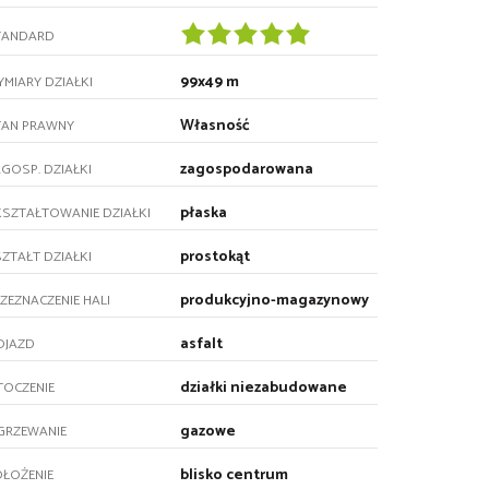
TANDARD
99x49 m
MIARY DZIAŁKI
Własność
TAN PRAWNY
zagospodarowana
GOSP. DZIAŁKI
płaska
SZTAŁTOWANIE DZIAŁKI
prostokąt
ZTAŁT DZIAŁKI
produkcyjno-magazynowy
ZEZNACZENIE HALI
asfalt
OJAZD
działki niezabudowane
TOCZENIE
gazowe
GRZEWANIE
blisko centrum
ŁOŻENIE