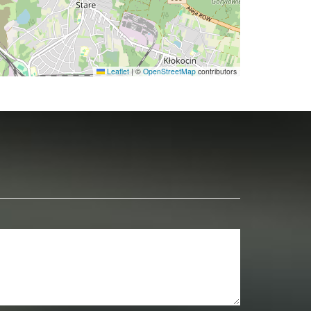
Leaflet
|
©
OpenStreetMap
contributors