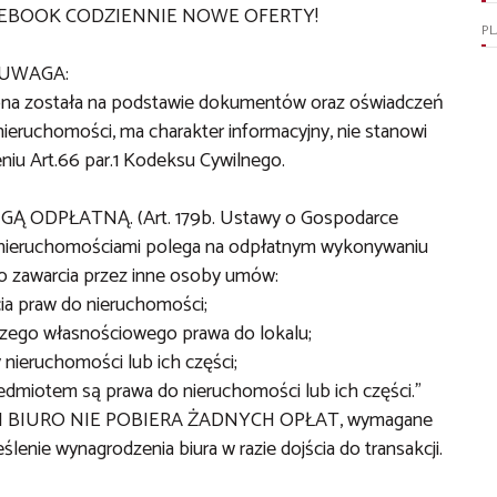
CEBOOK CODZIENNIE NOWE OFERTY!
P
UWAGA:
ona została na podstawie dokumentów oraz oświadczeń
ieruchomości, ma charakter informacyjny, nie stanowi
niu Art.66 par.1 Kodeksu Cywilnego.
 ODPŁATNĄ. (Art. 179b. Ustawy o Gospodarce
 nieruchomościami polega na odpłatnym wykonywaniu
o zawarcia przez inne osoby umów:
cia praw do nieruchomości;
lczego własnościowego prawa do lokalu;
 nieruchomości lub ich części;
zedmiotem są prawa do nieruchomości lub ich części."
I BIURO NIE POBIERA ŻADNYCH OPŁAT, wymagane
lenie wynagrodzenia biura w razie dojścia do transakcji.