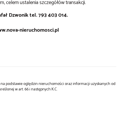
m, celem ustalenia szczegółów transakcji.
ał Dzwonik tel. 793 403 014.
w.nova-nieruchomosci.pl
st na podstawie oględzin nieruchomości oraz informacji uzyskanych od
kreślonej w art. 66 i następnych K.C.