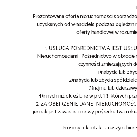
Prezentowana oferta nieruchomości sporządz
uzyskanych od właściciela podczas oględzin n
oferty handlowej w rozumie
1. USŁUGA POŚREDNICTWA JEST USŁUGĄ
Nieruchomościami "Pośrednictwo w obrocie
czynności zmierzających d
1)nabycia lub zby
2)nabycia lub zbycia spółdzie
3)najmu lub dzierżawy
4)innych niż określone w pkt 1 3, których pr
2. ZA OBEJRZENIE DANEJ NIERUCHOMOŚC
jednak jest zawarcie umowy pośrednictwa i okreś
Prosimy o kontakt z naszym biure