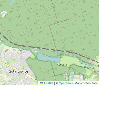
Leaflet
|
©
OpenStreetMap
contributors