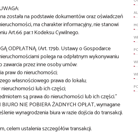
O
UWAGA:
A
ona została na podstawie dokumentów oraz oświadczeń
ieruchomości, ma charakter informacyjny, nie stanowi
M
niu Art.66 par.1 Kodeksu Cywilnego.
W
 ODPŁATNĄ. (Art. 179b. Ustawy o Gospodarce
PO
 nieruchomościami polega na odpłatnym wykonywaniu
W
o zawarcia przez inne osoby umów:
cia praw do nieruchomości;
WE
lczego własnościowego prawa do lokalu;
P
 nieruchomości lub ich części;
zedmiotem są prawa do nieruchomości lub ich części."
I BIURO NIE POBIERA ŻADNYCH OPŁAT, wymagane
lenie wynagrodzenia biura w razie dojścia do transakcji.
m, celem ustalenia szczegółów transakcji.