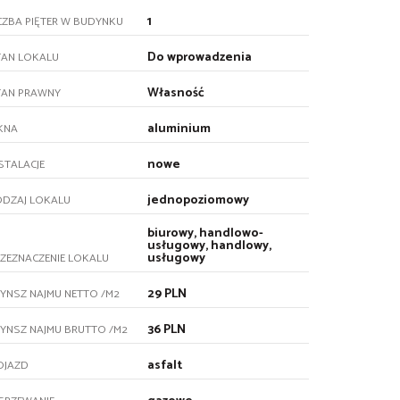
1
CZBA PIĘTER W BUDYNKU
Do wprowadzenia
TAN LOKALU
Własność
TAN PRAWNY
aluminium
KNA
nowe
STALACJE
jednopoziomowy
ODZAJ LOKALU
biurowy, handlowo-
usługowy, handlowy,
usługowy
ZEZNACZENIE LOKALU
29 PLN
YNSZ NAJMU NETTO /M2
36 PLN
YNSZ NAJMU BRUTTO /M2
asfalt
OJAZD