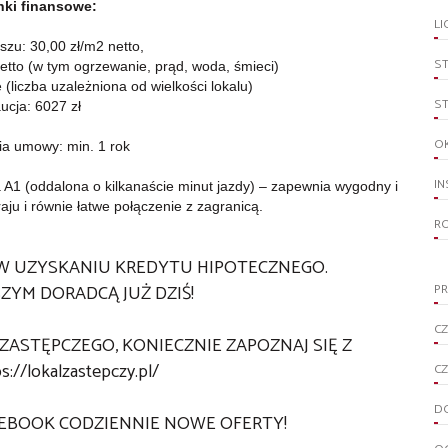
ki finansowe:
LI
szu: 30,00 zł/m2 netto,
S
netto (w tym ogrzewanie, prąd, woda, śmieci)
liczba uzależniona od wielkości lokalu)
S
aucja: 6027 zł
O
ia umowy: min. 1 rok
IN
 A1 (oddalona o kilkanaście minut jazdy) – zapewnia wygodny i
aju i równie łatwe połączenie z zagranicą.
R
W UZYSKANIU KREDYTU HIPOTECZNEGO.
ZYM DORADCĄ JUŻ DZIŚ!
PR
CZ
ZASTĘPCZEGO, KONIECZNIE ZAPOZNAJ SIĘ Z
s://lokalzastepczy.pl/
CZ
D
CEBOOK CODZIENNIE NOWE OFERTY!