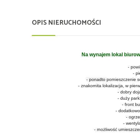
OPIS NIERUCHOMOŚCI
Na wynajem lokal biuro
- pow
- p
​- ponadto
pomieszczenie so
- znakomita lokalizacja, w pier
- dobry doj
- duży par
- front b
- dodatkowo 
- ogrze
- wentyl
- możliwość umieszcze