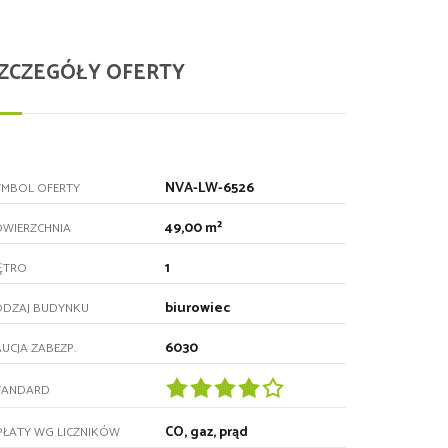
ZCZEGÓŁY OFERTY
NVA-LW-6526
YMBOL OFERTY
49,00 m²
OWIERZCHNIA
1
ĘTRO
biurowiec
ODZAJ BUDYNKU
6030
UCJA ZABEZP.
TANDARD
CO, gaz, prąd
PŁATY WG LICZNIKÓW