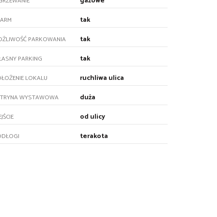
gazowe
GRZEWANIE
tak
LARM
tak
OŻLIWOŚĆ PARKOWANIA
tak
ŁASNY PARKING
ruchliwa ulica
ŁOŻENIE LOKALU
duża
ITRYNA WYSTAWOWA
od ulicy
JŚCIE
terakota
ODŁOGI