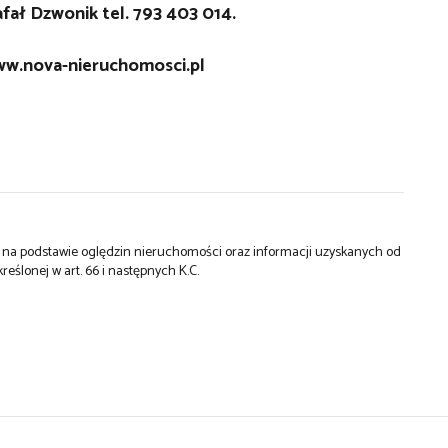
ał Dzwonik tel. 793 403 014.
w.nova-nieruchomosci.pl
st na podstawie oględzin nieruchomości oraz informacji uzyskanych od
kreślonej w art. 66 i następnych K.C.