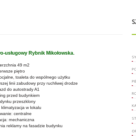
S
wo-usługowy Rybnik Mikołowska.
S
ierzchnia 49 m2
P
ierwsze piętro
cjalne, toaleta do wspólnego użytku
PI
wszej linii zabudowy przy ruchliwej drodze
azd do autostrady A1
R
king przed budynkiem
udynku przeszklony
KA
klimatyzacja w lokalu
wanie: centralne
S
acja: mechaniczna
nia reklamy na fasadzie budynku
O