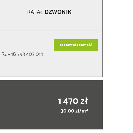
RAFAŁ
DZWONIK
zostaw wiadomość
+48 793 403 014
1 470 zł
2
30,00 zł/m