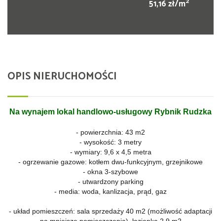
2
51,16 zł/m
OPIS NIERUCHOMOŚCI
Na wynajem lokal handlowo-usługowy Rybnik Rudzka
- powierzchnia: 43 m2
- wysokość: 3 metry
- wymiary: 9,6 x 4,5 metra
- ogrzewanie gazowe: kotłem dwu-funkcyjnym, grzejnikowe
- okna 3-szybowe
- utwardzony parking
- media: woda, kanlizacja, prąd, gaz
- układ pomieszczeń: sala sprzedaży 40 m2 (możliwość adaptacji
na mniejsze pomieszczenia), łazienka 2,9 m2