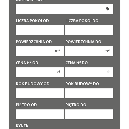
NUMER OFERTY
300 000 zł
300 000 zł
350 000 zł
350 000 zł
400 000 zł
400 000 zł
LICZBA POKOI OD
LICZBA POKOI DO
450 000 zł
450 000 zł
1 pokój
1 pokój
POWIERZCHNIA OD
POWIERZCHNIA DO
2 pokoje
2 pokoje
2
2
m
m
3 pokoje
3 pokoje
2
2
CENA M
OD
CENA M
DO
4 pokoje
4 pokoje
zł
zł
5 pokoi
5 pokoi
6 pokoi
6 pokoi
ROK BUDOWY OD
ROK BUDOWY DO
PIĘTRO OD
PIĘTRO DO
RYNEK