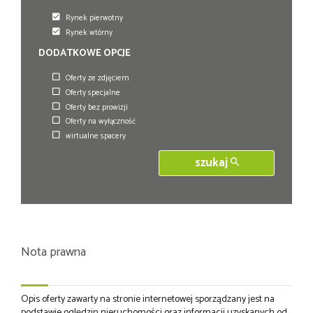
Rynek pierwotny
Rynek wtórny
DODATKOWE OPCJE
Oferty ze zdjęciem
Oferty specjalne
Oferty bez prowizji
Oferty na wyłączność
wirtualne spacery
szukaj
Nota prawna
Opis oferty zawarty na stronie internetowej sporządzany jest na
podstawie oględzin nieruchomości oraz informacji uzyskanych od