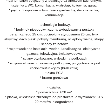
* parter: salon połączony z jadalnią oraz aneksem kuchennym,
łazienka z WC,
komunikacja, wiatrołap, kotłownia, garaż
* piętro: 3 sypialnie w tym dwie z garderobą, duża łazienka,
komunikacja
- technologia budowy:
* budynek niepodpiwniczony, wybudowany z pustaka
ceramicznego 25 cm, docieplony styropianem 20 cm, tynk
akrylowy, dach płaski pokryty membraną, ocieplony wełną, stropy
i schody żelbetowe
* rozprowadzone instalacje: wodno-kanalizacyjna, elektryczna,
gazowa, telewizyjna, światłowodowa
* ściany otynkowane, wylewki na podłogach
* rozprowadzone ogrzewanie podłogowe, przygotowane pod
kocioł dwufunkcyjny (brak kotła)
* okna PCV
* brama garażowa
- działka:
* powierzchnia: 620 m2
* płaska, w kształcie zbliżonym do prostokąta, o wymiarach: 31 x
20 metrów, nieogrodzona