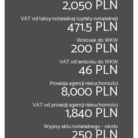
2,050 PLN
VAT od taksy notarialnej (opłaty notarialnej)
471.5 PLN
Wniosek do WKW
200 PLN
VAT od wniosku do WKW
46 PLN
Prowizja agencji nieruchomości
8,000 PLN
VAT od prowizji agencji nieruchomości
1,840 PLN
Wypisy aktu notarialnego - około
250 PLN