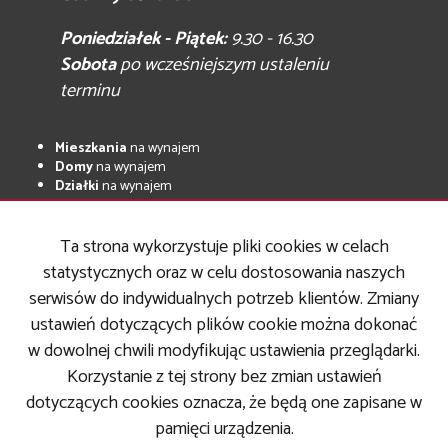
Poniedziałek - Piątek:
9.30 - 16.30
Sobota
po wcześniejszym ustaleniu
terminu
Mieszkania
na wynajem
Domy
na wynajem
Działki
na wynajem
Lokale
na wynajem
Hale
na wynajem
Ta strona wykorzystuje pliki cookies w celach
Obiekty
na wynajem
statystycznych oraz w celu dostosowania naszych
Mieszkania
na sprzedaż
serwisów do indywidualnych potrzeb klientów. Zmiany
Domy
na sprzedaż
Działki
na sprzedaż
ustawień dotyczących plików cookie można dokonać
Lokale
na sprzedaż
w dowolnej chwili modyfikując ustawienia przeglądarki.
Hale
na sprzedaż
Obiekty
na sprzedaż
Korzystanie z tej strony bez zmian ustawień
dotyczących cookies oznacza, że będą one zapisane w
pamięci urządzenia.