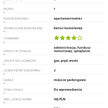
1
PIĘTRO
apartamentowiec
RODZAJ BUDYNKU
beton komórkowy
TECHNOLOGIA BUDOWLANA
STANDARD
administracja, fundusz
remontowy, sprzątanie
OPŁATY W CZYNSZU
gaz, prąd, woda
OPŁATY WG LICZNIKÓW
2
LICZBA PIĘTER W BUDYNKU
miejsce parkingowe
GARAŻ
Do wprowadzenia
STAN LOKALU
185 PLN
MIES. CZYNSZ ADMIN.