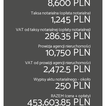
8,600 PLN
Taksa notarialna (opłata notarialna)
1,245 PLN
VAT od taksy notarialnej (opłaty notarialnej)
286.35 PLN
Prowizja agencji nieruchomości
10,750 PLN
VAT od prowizji agencji nieruchomości
2,472.5 PLN
Wypisy aktu notarialnego - około
250 PLN
RAZEM (cena + opłaty)
453,603.85 PLN